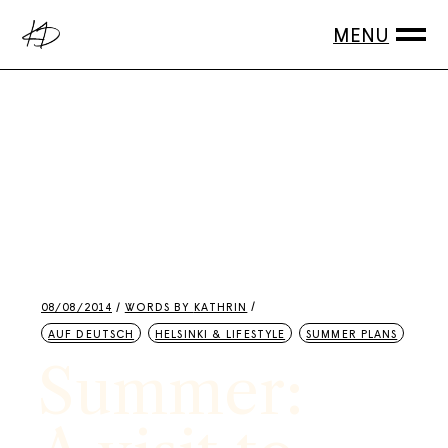
Skip
to
the
content
08/08/2014
WORDS BY
KATHRIN
AUF DEUTSCH
HELSINKI & LIFESTYLE
SUMMER PLANS
Summer: