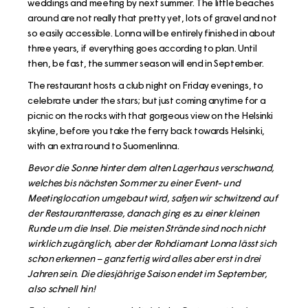
weddings and meeting by next summer. The little beaches
around are not really that pretty yet, lots of gravel and not
so easily accessible. Lonna will be entirely finished in about
three years, if everything goes according to plan. Until
then, be fast, the summer season will end in September.
The restaurant hosts a club night on Friday evenings, to
celebrate under the stars; but just coming anytime for a
picnic on the rocks with that gorgeous view on the Helsinki
skyline, before you take the ferry back towards Helsinki,
with an extra round to Suomenlinna.
Bevor die Sonne hinter dem alten Lagerhaus verschwand,
welches bis nächsten Sommer zu einer Event- und
Meetinglocation umgebaut wird, saßen wir schwitzend auf
der Restaurantterasse, danach ging es zu einer kleinen
Runde um die Insel. Die meisten Strände sind noch nicht
wirklich zugänglich, aber der Rohdiamant Lonna lässt sich
schon erkennen – ganz fertig wird alles aber erst in drei
Jahren sein. Die diesjährige Saison endet im September,
also schnell hin!