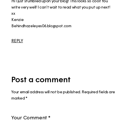
Hi I just stumbled upon your blog! This looks so cool! You
write very well! I can’t wait to read what you put up next!
xx
Kenzie
Behindhazeleyes06.blogspot.com
REPLY
Post a comment
Your email address will not be published.
Required fields are
marked
*