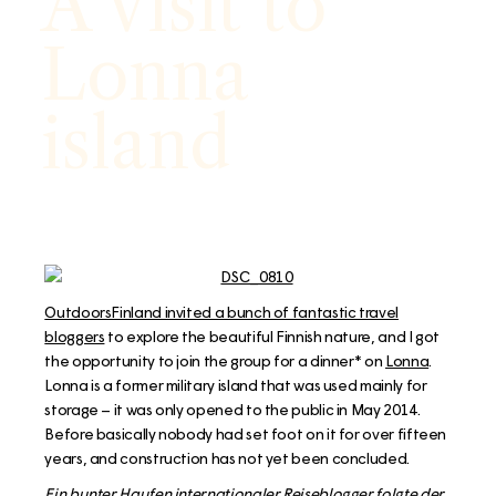
A visit to
Lonna
island
OutdoorsFinland invited a bunch of fantastic travel
bloggers
to explore the beautiful Finnish nature, and I got
the opportunity to join the group for a dinner* on
Lonna
.
Lonna is a former military island that was used mainly for
storage – it was only opened to the public in May 2014.
Before basically nobody had set foot on it for over fifteen
years, and construction has not yet been concluded.
Ein bunter Haufen internationaler Reiseblogger folgte der