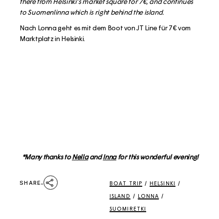
there from Helsinki’s market square for 7€, and continues
to Suomenlinna which is right behind the island.
Nach Lonna geht es mit dem Boot von JT Line für 7€ vom
Marktplatz in Helsinki.
*Many thanks to
Nella
and
Inna
for this wonderful evening!
SHARE
BOAT TRIP
/
HELSINKI
/
ISLAND
/
LONNA
/
SUOMIRETKI