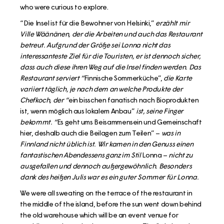
who were curious to explore.
“Die Insel ist für die Bewohner von Helsinki,”
erzählt mir
Ville Wäänänen, der die Arbeiten und auch das Restaurant
betreut. Aufgrund der Größe sei Lonna nicht das
interessanteste Ziel für die Touristen, er ist dennoch sicher,
dass auch diese ihren Weg auf die Insel finden werden. Das
Restaurant serviert “
Finnische Sommerküche”,
die Karte
variiert täglich, je nach dem an welche Produkte der
Chefkoch, der “
ein bisschen fanatisch nach Bioprodukten
ist, wenn möglich aus lokalem Anbau”
ist, seine Finger
bekommt. “
Es geht ums Beisammensein und Gemeinschaft
hier, deshalb auch die Beilagen zum Teilen” –
was in
Finnland nicht üblich ist. Wir kamen in den Genuss einen
fantastischen Abendessens ganz im Stil
Lonna –
nicht zu
ausgefallen und dennoch außergewöhnlich. Besonders
dank des heißen Julis war es ein guter Sommer für Lonna.
We were all sweating on the terrace of the restaurant in
the middle of the island, before the sun went down behind
the old warehouse which will be an event venue for