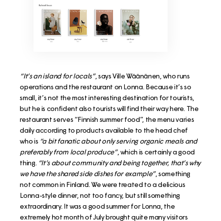
“It’s an island for locals”
, says Ville Wäänänen, who runs
operations and the restaurant on Lonna. Because it’s so
small, it’s not the most interesting destination for tourists,
but he is confident also tourists will find their way here. The
restaurant serves “Finnish summer food”, the menu varies
daily according to products available to the head chef
who is
“a bit fanatic about only serving organic meals and
preferably from local produce”
, which is certainly a good
thing.
“It’s about community and being together, that’s why
we have the shared side dishes for example”
, something
not common in Finland. We were treated to a delicious
Lonna-style dinner, not too fancy, but still something
extraordinary. It was a good summer for Lonna, the
extremely hot month of July brought quite many visitors