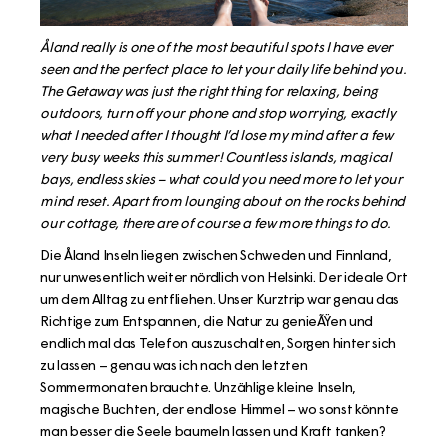
Åland really is one of the most beautiful spots I have ever
seen and the perfect place to let your daily life behind you.
The Getaway was just the right thing for relaxing, being
outdoors, turn off your phone and stop worrying, exactly
what I needed after I thought I’d lose my mind after a few
very busy weeks this summer! Countless islands, magical
bays, endless skies – what could you need more to let your
mind reset. Apart from lounging about on the rocks behind
our cottage, there are of course a few more things to do.
Die Åland Inseln liegen zwischen Schweden und Finnland,
nur unwesentlich weiter nördlich von Helsinki. Der ideale Ort
um dem Alltag zu entfliehen. Unser Kurztrip war genau das
Richtige zum Entspannen, die Natur zu genieÃŸen und
endlich mal das Telefon auszuschalten, Sorgen hinter sich
zu lassen – genau was ich nach den letzten
Sommermonaten brauchte. Unzählige kleine Inseln,
magische Buchten, der endlose Himmel – wo sonst könnte
man besser die Seele baumeln lassen und Kraft tanken?