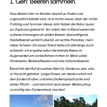
1. Geh’ Beeren sammeln.
Dass Beeren hier im Norden überall zu finden und
unglaublich beliebt sind, ist ja nichts neues, aber der milde
Frühling und Sommer dieses Jahr haben die Natur quasi
zur Explosion gebracht. Vor allem hier in Åland waren die
schieren Unmengen an wilden Beeren überwältigend.
Heidelbeeren wirklich überall, ein echtes Paradies, mein
lieber Schwan. Ein neues Talent habe ich allerdings auch
entdeckt: ich erspähe selbst die kleinste Beere im
Augenwinkel am vorbeifahren mitten im Wald: wilde
Himbeeren, Walderdbeeren und rote Johannisbeeren.
Åla
nd hat den Ruf ein wahres Nest für Zecken zu sein, also
ist Vorsicht geboten. Lange Hosen, am besten schön mit
den Socken drüber, und eine Zeckenspraydusche sind
daher Pflicht – und natürlich nach jedem Waldausflug
vorsichtig den Zeckencheck machen!