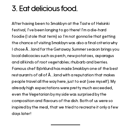
3. Eat delicious food.
After having been to Smakbyn at the Taste of Helsinki
festival, I’ve been longing to go there! I’m a die-hard
foodie (I stole that term) so I’m not gonna lie that getting
the chance of visiting Smakbyn was also a final criteria why
I chose Ã…land for the Getaway. Summer season brings you
local delicacies such as perch, new potatoes, asparagus
and all kinds of root vegetables; rhubarb and berries.
Famous chef Björklund has made Smakbyn one of the best
restaurants of all of Ã…land with a reputation that makes
people travel all the way here, just to eat (see myself). My
already high expectations were pretty much exceeded,
even the Vegetarian by my side was surprised by the
composition and flavours of the dish. Both of us were so
inspired by the meal, that we tried to recreate it only a few
days later!