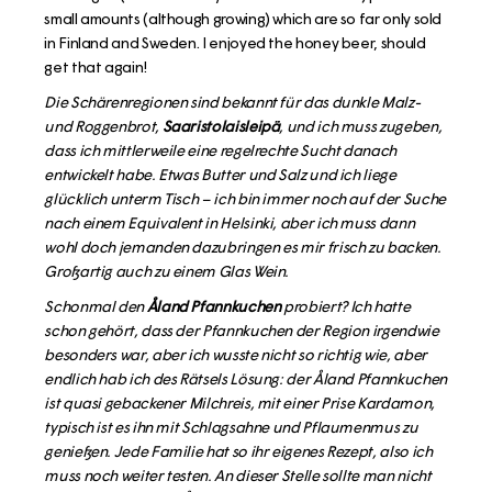
small amounts (although growing) which are so far only sold
in Finland and Sweden. I enjoyed the honey beer, should
get that again!
Die Schärenregionen sind bekannt für das dunkle Malz-
und Roggenbrot,
Saaristolaisleipä
, und ich muss zugeben,
dass ich mittlerweile eine regelrechte Sucht danach
entwickelt habe. Etwas Butter und Salz und ich liege
glücklich unterm Tisch – ich bin immer noch auf der Suche
nach einem Equivalent in Helsinki, aber ich muss dann
wohl doch jemanden dazubringen es mir frisch zu backen.
Großartig auch zu einem Glas Wein.
Schonmal den
Åland Pfannkuchen
probiert? Ich hatte
schon gehört, dass der Pfannkuchen der Region irgendwie
besonders war, aber ich wusste nicht so richtig wie, aber
endlich hab ich des Rätsels Lösung: der Åland Pfannkuchen
ist quasi gebackener Milchreis, mit einer Prise Kardamon,
typisch ist es ihn mit Schlagsahne und Pflaumenmus zu
genießen. Jede Familie hat so ihr eigenes Rezept, also ich
muss noch weiter testen. An dieser Stelle sollte man nicht