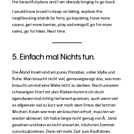
this beautiful place and I am already longing to go back.
I would have loved to keep on biking, explore the
neighbouring islands by ferry, go kayaking, have more
sauna, get more berries, play sad minigolf, go for more
swims, go for hikes. Next time.
5. Einfach mal Nichts tun.
Die Åland Inseln sind ein pures Paradies, voller Idylle und
Ruhe. Man braucht nicht viel, genauergesagt das, was man
braucht um mal eine Weile nicht zu denken. Nach unserem
schwierigen Start mit den Rädern konnte ich doch
irgendwann mal richtig tiefenentspannen, auch wenn viel
es allgemein viel zu kurz war nach dem Stress der letzten
Wochen. Kaum war man ein bisschen erholt, mussten wir
wieder abreisen. Ich habe lange nicht genug von Ã…land
gesehen und kann es nicht erwarten, nächsten Sommer
zurückzukommen. Dann mit mehr Zeit zum Radfahren,