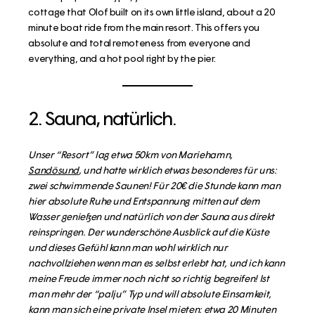
cottage that Olof built on its own little island, about a 20
minute boat ride from the main resort. This offers you
absolute and total remoteness from everyone and
everything, and a hot pool right by the pier.
2. Sauna, natürlich.
Unser “Resort” lag etwa 50km von Mariehamn,
Sandösund
, und hatte wirklich etwas besonderes für uns:
zwei schwimmende Saunen! Für 20€ die Stunde kann man
hier absolute Ruhe und Entspannung mitten auf dem
Wasser genießen und natürlich von der Sauna aus direkt
reinspringen. Der wunderschöne Ausblick auf die Küste
und dieses Gefühl kann man wohl wirklich nur
nachvollziehen wenn man es selbst erlebt hat, und ich kann
meine Freude immer noch nicht so richtig begreifen! Ist
man mehr der “palju” Typ und will absolute Einsamkeit,
kann man sich eine private Insel mieten: etwa 20 Minuten