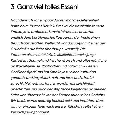
3. Ganz viel tolles Essen!
Nachdem ich vor ein paar Jahren mal die Gelegenheit
hatte beim Taste of Helsinki Festival die Köstlichkeiten von
Smakbyn zu probieren, konnte ich es nicht erwarten
endlich dem berühmtesten Restaurant der Inseln einen
Besuch abzustatten. Vielleicht war das sogar mit einer der
Gründe für die Reise überhaupt, wer weiß. Die
Sommersaison bietet lokale Köstlichkeiten wie junge
Kartoffeln, Spargel und frischen Barsch und alles mögliche
an Wurzelgemüse, Rhabarber und natürlich – Beeren.
Chefkoch Björklund hat Smakbyn zu einer Institution
gemacht und begeistert, nah und fern, und absolut
zurecht. Meine Erwartungen wurden mit Leichtigkeit
übertroffen und auch der skeptische Vegetarier an meiner
Seite war überrascht von der Komposition seines Gerichts.
Wir beide waren derartig beeindruckt und inspiriert, dass
wir nur ein paar Tage nach unserer Rückkehr selbst einen
Versuch gewagt haben!