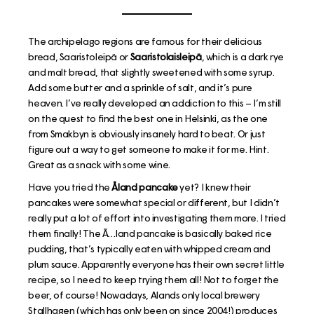
The archipelago regions are famous for their delicious
bread, Saaristoleipä or
Saaristolaisleipä
, which is a dark rye
and malt bread, that slightly sweetened with some syrup.
Add some butter and a sprinkle of salt, and it’s pure
heaven. I’ve really developed an addiction to this – I’m still
on the quest to find the best one in Helsinki, as the one
from Smakbyn is obviously insanely hard to beat. Or just
figure out a way to get someone to make it for me. Hint.
Great as a snack with some wine.
Have you tried the
Åland pancake
yet? I knew their
pancakes were somewhat special or different, but I didn’t
really put a lot of effort into investigating them more. I tried
them finally! The Ã…land pancake is basically baked rice
pudding, that’s typically eaten with whipped cream and
plum sauce. Apparently everyone has their own secret little
recipe, so I need to keep trying them all! Not to forget the
beer, of course! Nowadays, Alands only local brewery
Stallhagen (which has only been on since 2004!) produces