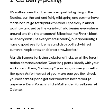
It’s nothing new that berries are a pretty big thing in the
Nordics, but the wet and fairly mild spring and summer have
made nature go totally nuts this year. Especially in Åland, I
was truly amazed by the variety of wild berries everywhere
around and the sheer amount! Bilberries (the Finnish black
Blueberry) was just everywhere (literally), but apparently, I
have a good eye for berries and also spotted wild red
currants, raspberries and forest strawberries!
Åland is famous for being a cluster of ticks, so all the forest
action demands caution. Wear long pants, ideally with your
socks up on them, “locking up” your legs, shower yourself in
tick spray. As for the rest of you, make sure you tick-check
yourself carefully and get tick tweezers before you go
anywhere. Denn Vorsicht ist die Mutter der Porzellankiste!
Oder so.