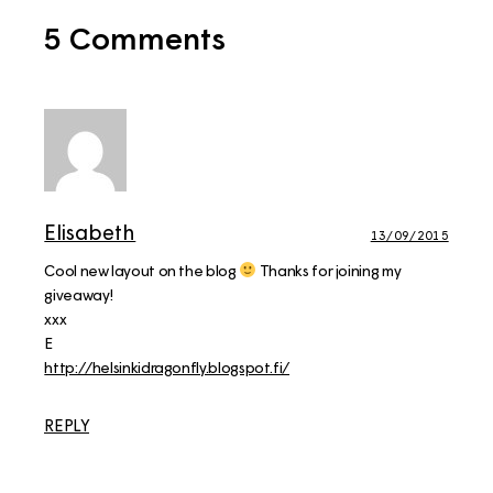
5 Comments
Elisabeth
13/09/2015
Cool new layout on the blog
Thanks for joining my
giveaway!
xxx
E
http://helsinkidragonfly.blogspot.fi/
REPLY