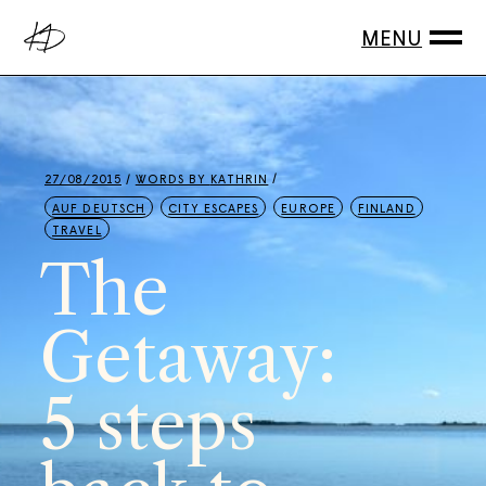
Skip
to
the
content
27/08/2015
WORDS BY
KATHRIN
AUF DEUTSCH
CITY ESCAPES
EUROPE
FINLAND
TRAVEL
The
Getaway:
5 steps