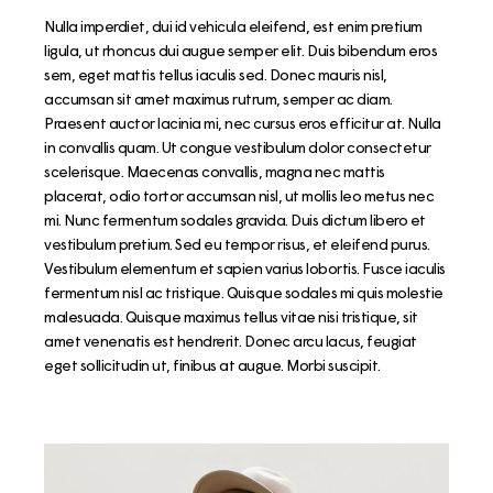
Nulla imperdiet, dui id vehicula eleifend, est enim pretium
ligula, ut rhoncus dui augue semper elit. Duis bibendum eros
sem, eget mattis tellus iaculis sed. Donec mauris nisl,
accumsan sit amet maximus rutrum, semper ac diam.
Praesent auctor lacinia mi, nec cursus eros efficitur at. Nulla
in convallis quam. Ut congue vestibulum dolor consectetur
scelerisque. Maecenas convallis, magna nec mattis
placerat, odio tortor accumsan nisl, ut mollis leo metus nec
mi. Nunc fermentum sodales gravida. Duis dictum libero et
vestibulum pretium. Sed eu tempor risus, et eleifend purus.
Vestibulum elementum et sapien varius lobortis. Fusce iaculis
fermentum nisl ac tristique. Quisque sodales mi quis molestie
malesuada. Quisque maximus tellus vitae nisi tristique, sit
amet venenatis est hendrerit. Donec arcu lacus, feugiat
eget sollicitudin ut, finibus at augue. Morbi suscipit.