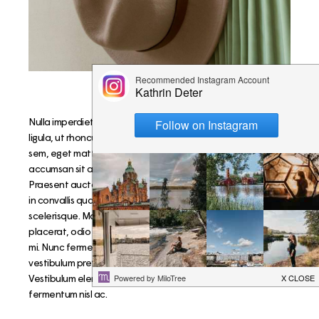
Nulla imperdiet, dui id vehicula eleifend, est enim pretium
ligula, ut rhoncus dui augue semper elit. Duis bibendum eros
sem, eget mattis tellus iaculis sed. Donec mauris nisl,
accumsan sit amet maximus rutrum, semper ac diam.
Praesent auctor lacinia mi, nec cursus eros efficitur at. Nulla
in convallis quam. Ut congue vestibulum dolor consectetur
scelerisque. Maecenas convallis, magna nec mattis
placerat, odio tortor accumsan nisl, ut mollis leo metus nec
mi. Nunc fermentum sodales gravida. Duis dictum libero et
vestibulum pretium. Sed eu tempor risus, et eleifend purus.
Vestibulum elementum et sapien varius lobortis. Fusce iaculis
fermentum nisl ac.