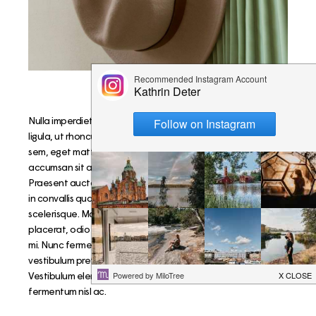
Nulla imperdiet, dui id vehicula eleifend, est enim pretium
ligula, ut rhoncus dui augue semper elit. Duis bibendum eros
sem, eget mattis tellus iaculis sed. Donec mauris nisl,
accumsan sit amet maximus rutrum, semper ac diam.
Praesent auctor lacinia mi, nec cursus eros efficitur at. Nulla
in convallis quam. Ut congue vestibulum dolor consectetur
scelerisque. Maecenas convallis, magna nec mattis
placerat, odio tortor accumsan nisl, ut mollis leo metus nec
mi. Nunc fermentum sodales gravida. Duis dictum libero et
vestibulum pretium. Sed eu tempor risus, et eleifend purus.
Vestibulum elementum et sapien varius lobortis. Fusce iaculis
fermentum nisl ac.