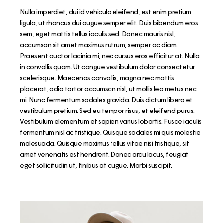
Nulla imperdiet, dui id vehicula eleifend, est enim pretium
ligula, ut rhoncus dui augue semper elit. Duis bibendum eros
sem, eget mattis tellus iaculis sed. Donec mauris nisl,
accumsan sit amet maximus rutrum, semper ac diam.
Praesent auctor lacinia mi, nec cursus eros efficitur at. Nulla
in convallis quam. Ut congue vestibulum dolor consectetur
scelerisque. Maecenas convallis, magna nec mattis
placerat, odio tortor accumsan nisl, ut mollis leo metus nec
mi. Nunc fermentum sodales gravida. Duis dictum libero et
vestibulum pretium. Sed eu tempor risus, et eleifend purus.
Vestibulum elementum et sapien varius lobortis. Fusce iaculis
fermentum nisl ac tristique. Quisque sodales mi quis molestie
malesuada. Quisque maximus tellus vitae nisi tristique, sit
amet venenatis est hendrerit. Donec arcu lacus, feugiat
eget sollicitudin ut, finibus at augue. Morbi suscipit.