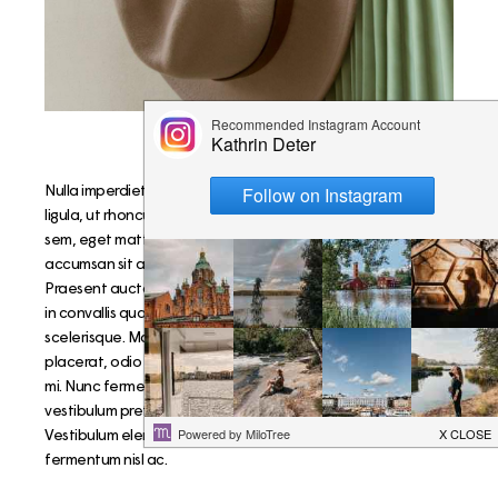
Nulla imperdiet, dui id vehicula eleifend, est enim pretium
ligula, ut rhoncus dui augue semper elit. Duis bibendum eros
sem, eget mattis tellus iaculis sed. Donec mauris nisl,
accumsan sit amet maximus rutrum, semper ac diam.
Praesent auctor lacinia mi, nec cursus eros efficitur at. Nulla
in convallis quam. Ut congue vestibulum dolor consectetur
scelerisque. Maecenas convallis, magna nec mattis
placerat, odio tortor accumsan nisl, ut mollis leo metus nec
mi. Nunc fermentum sodales gravida. Duis dictum libero et
vestibulum pretium. Sed eu tempor risus, et eleifend purus.
Vestibulum elementum et sapien varius lobortis. Fusce iaculis
fermentum nisl ac.