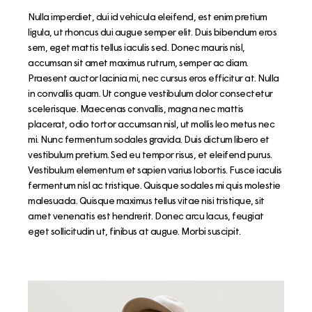
Nulla imperdiet, dui id vehicula eleifend, est enim pretium
ligula, ut rhoncus dui augue semper elit. Duis bibendum eros
sem, eget mattis tellus iaculis sed. Donec mauris nisl,
accumsan sit amet maximus rutrum, semper ac diam.
Praesent auctor lacinia mi, nec cursus eros efficitur at. Nulla
in convallis quam. Ut congue vestibulum dolor consectetur
scelerisque. Maecenas convallis, magna nec mattis
placerat, odio tortor accumsan nisl, ut mollis leo metus nec
mi. Nunc fermentum sodales gravida. Duis dictum libero et
vestibulum pretium. Sed eu tempor risus, et eleifend purus.
Vestibulum elementum et sapien varius lobortis. Fusce iaculis
fermentum nisl ac tristique. Quisque sodales mi quis molestie
malesuada. Quisque maximus tellus vitae nisi tristique, sit
amet venenatis est hendrerit. Donec arcu lacus, feugiat
eget sollicitudin ut, finibus at augue. Morbi suscipit.