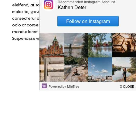
eleifend, at sollicitudin orci euismod. Fusce in diam
molestie, gravida est et, scelerisque elit. Sed consequat
consectetur dui eu malesuada. Quisque semper blandit
odio at consectetur. Proin fermentum feugiat mauris, vitae
rhoncus lorem vehicula in. Cras ac bibendum urna.
Suspendisse vitae rutrum eros. Nullam a neque a tortor