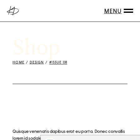
Shop
HOME
DESIGN
#ISSUE 08
Quisque venenatis dapibus erat eu porta. Donec convallis
lorem id sodales lobortis. Integer tempus nulla a enim