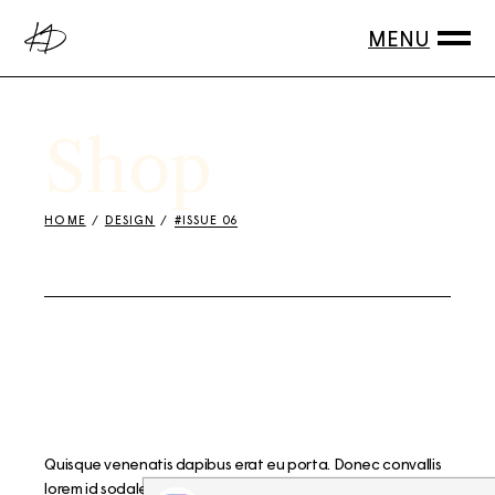
Shop
HOME
DESIGN
#ISSUE 06
Quisque venenatis dapibus erat eu porta. Donec convallis
lorem id sodales lobortis. Integer tempus nulla a enim