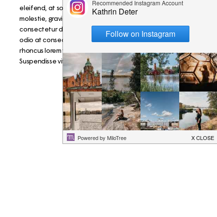
eleifend, at sollicitudin orci euismod. Fusce in diam
molestie, gravida est et, scelerisque elit. Sed consequat
consectetur dui eu malesuada. Quisque semper blandit
odio at consectetur. Proin fermentum feugiat mauris, vitae
rhoncus lorem vehicula in. Cras ac bibendum urna.
Suspendisse vitae rutrum eros. Nullam a neque a tortor